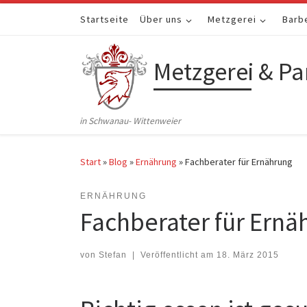
Zum Inhalt springen
Startseite
Über uns
Metzgerei
Barb
Metzgerei & Pa
in Schwanau- Wittenweier
Start
»
Blog
»
Ernährung
»
Fachberater für Ernährung
ERNÄHRUNG
Fachberater für Ernä
von
Stefan
|
Veröffentlicht am
18. März 2015