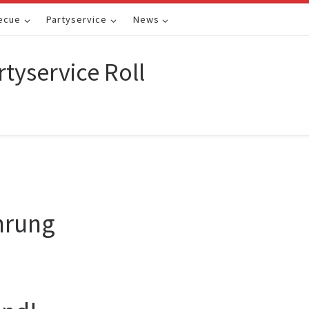
ecue
Partyservice
News
rtyservice Roll
hrung