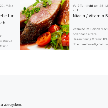
m
21. März
Veröffentlicht am
25. M
2015
lle für
Niacin / Vitamin 
sch
Vitamine im Fleisch Niaci
oder nach ältere
ür
Bezeichnung Vitamin B3
eilstücke
B5 ist am Eiweiß,- Fett,-
tt und
Kohlehydrat-Stoffwechs
Gramm und
beteiligt. Nicotinsäure (N
kcal und kJ
kommt […]
ar abzugeben.