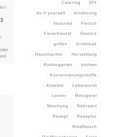
Catering
DIY
ärz
Veröffentlicht am
17. März
do it yourself
ernährung
2015
B3
Eisen
featured
Fleisch
Fleischwurst
Gewürz
n
Fleisch und Wurstwaren sind
die wichtigsten Eisenquellen,
grillen
Grillsteak
 oder
da der Körper das Eisen aus
Hausmacher
Herstellung
 und
tierischen Produkten besser
el
verwerten kann, als das aus
Kindergarten
kochen
iacin)
pflanzlichen […]
Konservierungsstoffe
Kotelett
Leberwurst
Lyoner
Metzgerei
Mischung
Nährwert
Rezept
Rezeptur
Rindfleisch
Rindfleischsalat
Salat