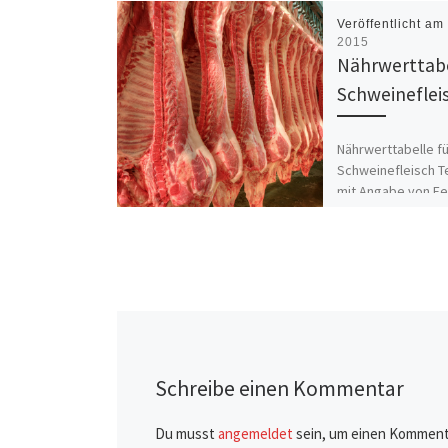
Veröffentlicht a
2015
Nährwerttabe
Schweineflei
Nährwerttabelle f
Schweinefleisch T
mit Angabe von Fe
Fleischeiweiß in 
Energiegehalt in 
[…]
Schreibe einen Kommentar
Du musst
angemeldet
sein, um einen Komment