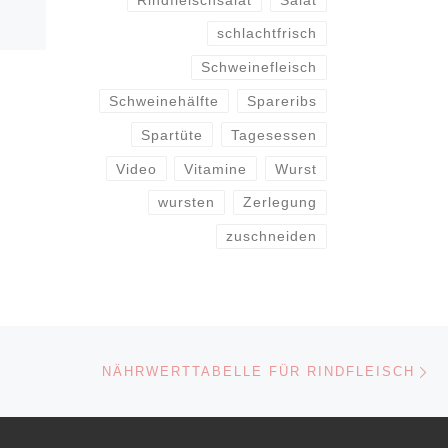
schlachtfrisch
Schweinefleisch
Schweinehälfte
Spareribs
Spartüte
Tagesessen
Video
Vitamine
Wurst
wursten
Zerlegung
zuschneiden
Nä
ISTE
NÄHRWERTTABELLE FÜR RINDFLEISCH