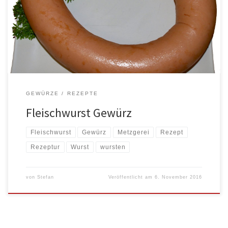
Zwiebel- und Kräuterfleischkäse, verwenden! Die Fleischwurst
hatte ich als Ringe, im Natur- oder Kunstdarm, im Programm. Da ich
die Lyoner als Aufschnitt angeboten habe. Die Fleischwurst ist
kräftiger im Geschmack als Lyoner und […]
GEWÜRZE
REZEPTE
Fleischwurst Gewürz
Fleischwurst
Gewürz
Metzgerei
Rezept
Rezeptur
Wurst
wursten
von
Stefan
Veröffentlicht am
6. November 2016