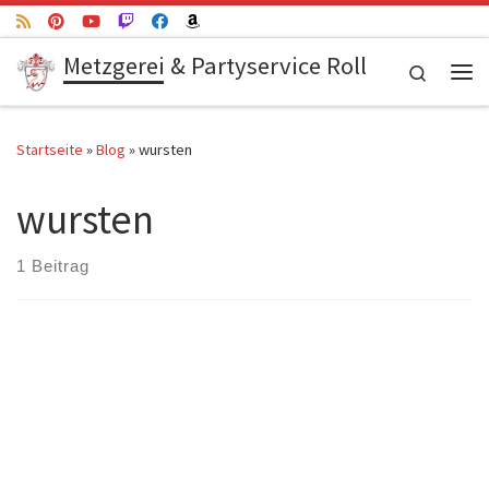
Zum Inhalt springen
Metzgerei & Partyservice Roll
Search
Me
Startseite
»
Blog
»
wursten
wursten
1 Beitrag