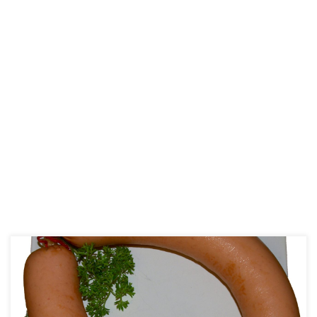
Mein Fleischwurst Gewürz für Ringe und Aufschnittware, lässt sich
auch für Fleischkäse, sowie dessen Abwandlungen wie Pizza-