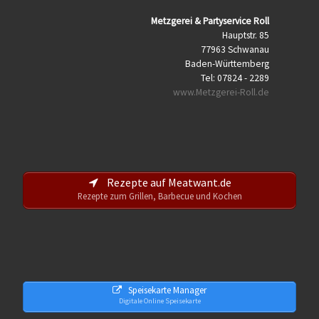
Metzgerei & Partyservice Roll
Hauptstr. 85
77963
Schwanau
Baden-Württemberg
Tel: 07824 - 2289
www.Metzgerei-Roll.de
Rezepte auf Meatwant.de
Rezepte zum Grillen, Barbecue und Kochen
Speisekarte Manager
Digitale Online Speisekarte