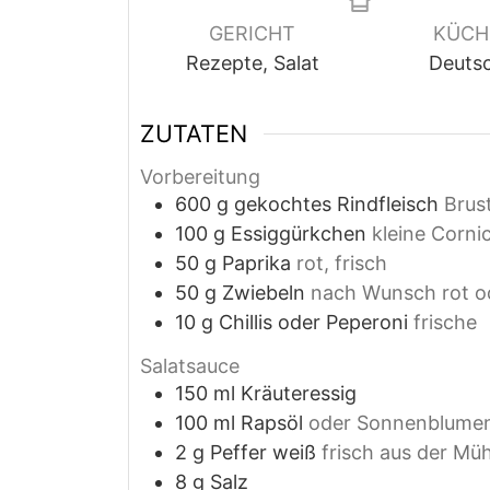
GERICHT
KÜCH
Rezepte, Salat
Deuts
ZUTATEN
Vorbereitung
600
g
gekochtes Rindfleisch
Brus
100
g
Essiggürkchen
kleine Corni
50
g
Paprika
rot, frisch
50
g
Zwiebeln
nach Wunsch rot o
10
g
Chillis oder Peperoni
frische
Salatsauce
150
ml
Kräuteressig
100
ml
Rapsöl
oder Sonnenblume
2
g
Peffer weiß
frisch aus der Müh
8
g
Salz