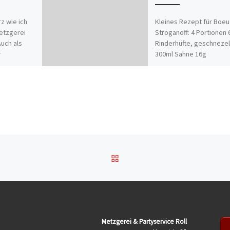
z wie ich
Kleines Rezept für Boeu
Metzgerei
Stroganoff: 4 Portionen
uch als
Rinderhüfte, geschnezel
r
300ml Sahne 16g
hwurst-
Paprikapulver nach
wenden, wie
Geschmack 80g Paprika
frisch gewürfelt 40g
Essiggürkchen […]
ZURÜCK ZUR BEITRAGSL
Metzgerei & Partyservice Roll