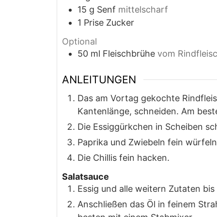
15
g
Senf
mittelscharf
1
Prise
Zucker
Optional
50
ml
Fleischbrühe
vom Rindfleis
ANLEITUNGEN
Das am Vortag gekochte Rindfleis
Kantenlänge, schneiden. Am beste
Die Essiggürkchen in Scheiben sc
Paprika und Zwiebeln fein würfel
Die Chillis fein hacken.
Salatsauce
Essig und alle weitern Zutaten bis
Anschließen das Öl in feinem Str