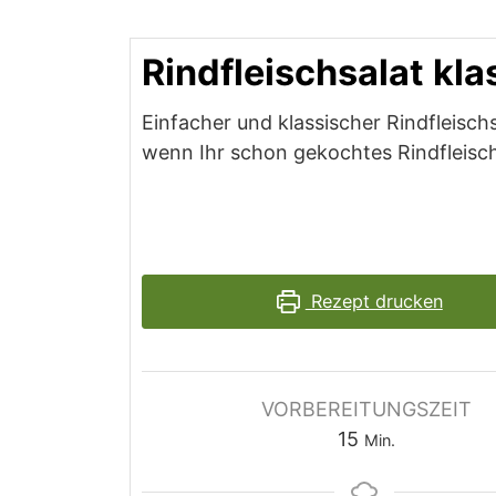
Rindfleischsalat kla
Einfacher und klassischer Rindfleisch
wenn Ihr schon gekochtes Rindfleisc
Rezept drucken
VORBEREITUNGSZEIT
Minuten
15
Min.