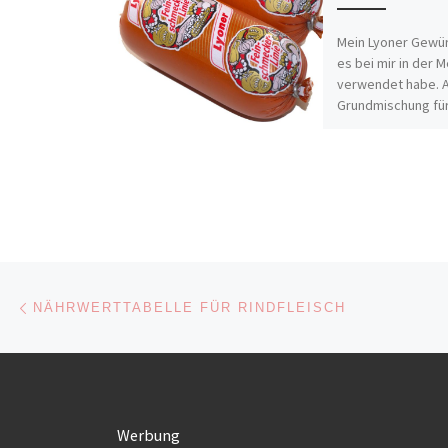
Mein Lyoner Gewür
es bei mir in der 
verwendet habe. A
Grundmischung fü
verschiedene Brü
Aufschitte zu ver
[…]
Beitragsnavigation
Vorheriger Beitrag
NÄHRWERTTABELLE FÜR RINDFLEISCH
Werbung