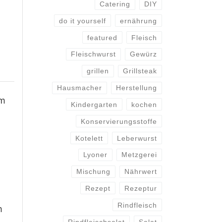
Catering
DIY
do it yourself
ernährung
featured
Fleisch
Fleischwurst
Gewürz
grillen
Grillsteak
Hausmacher
Herstellung
cm
Kindergarten
kochen
Konservierungsstoffe
Kotelett
Leberwurst
Lyoner
Metzgerei
Mischung
Nährwert
Rezept
Rezeptur
Rindfleisch
m
Rindfleischsalat
Salat