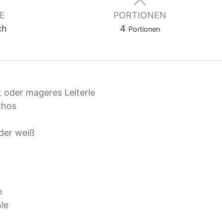
E
PORTIONEN
ch
4
Portionen
t oder mageres Leiterle
chos
der weiß
n
le