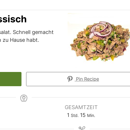
ssisch
salat. Schnell gemacht
h zu Hause habt.
Pin Recipe
GESAMTZEIT
Stunde
Minuten
1
15
Std.
Min.