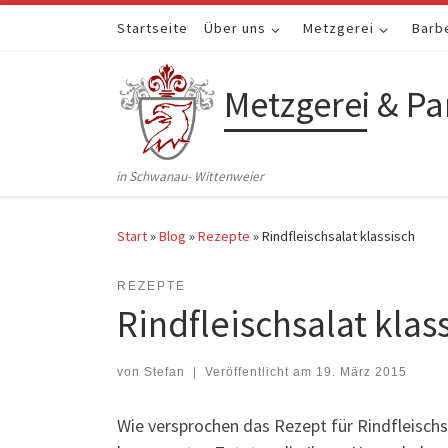
Zum Inhalt springen
Startseite
Über uns
Metzgerei
Barb
Metzgerei & Pa
in Schwanau- Wittenweier
Start
»
Blog
»
Rezepte
»
Rindfleischsalat klassisch
REZEPTE
Rindfleischsalat klas
von
Stefan
|
Veröffentlicht am
19. März 2015
Wie versprochen das Rezept für Rindfleischs