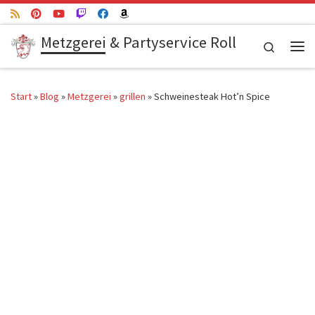
Zum Inhalt springen
Metzgerei & Partyservice Roll
Search
Me
Start
»
Blog
»
Metzgerei
»
grillen
»
Schweinesteak Hot’n Spice