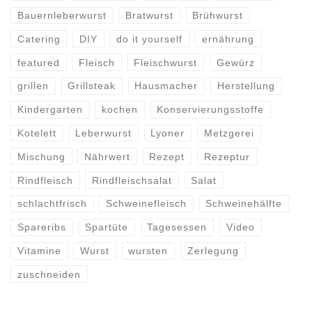
Bauernleberwurst
Bratwurst
Brühwurst
Catering
DIY
do it yourself
ernährung
featured
Fleisch
Fleischwurst
Gewürz
grillen
Grillsteak
Hausmacher
Herstellung
Kindergarten
kochen
Konservierungsstoffe
Kotelett
Leberwurst
Lyoner
Metzgerei
Mischung
Nährwert
Rezept
Rezeptur
Rindfleisch
Rindfleischsalat
Salat
schlachtfrisch
Schweinefleisch
Schweinehälfte
Spareribs
Spartüte
Tagesessen
Video
Vitamine
Wurst
wursten
Zerlegung
zuschneiden