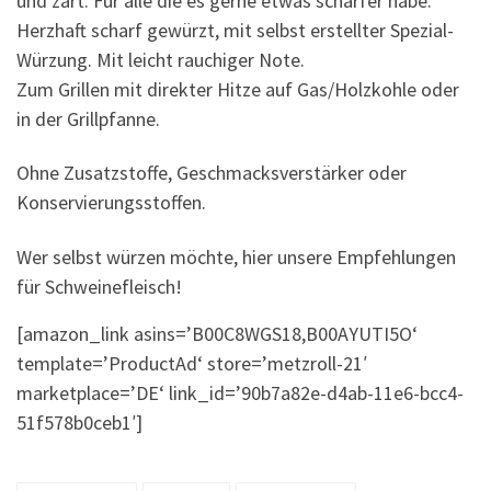
und zart. Für alle die es gerne etwas schärfer habe.
Herzhaft scharf gewürzt, mit selbst erstellter Spezial-
Würzung. Mit leicht rauchiger Note.
Zum Grillen mit direkter Hitze auf Gas/Holzkohle oder
in der Grillpfanne.
Ohne Zusatzstoffe, Geschmacksverstärker oder
Konservierungsstoffen.
Wer selbst würzen möchte, hier unsere Empfehlungen
für Schweinefleisch!
[amazon_link asins=’B00C8WGS18,B00AYUTI5O‘
template=’ProductAd‘ store=’metzroll-21′
marketplace=’DE‘ link_id=’90b7a82e-d4ab-11e6-bcc4-
51f578b0ceb1′]